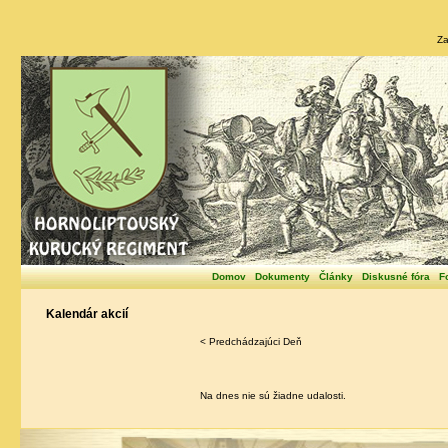
Za
Domov
Dokumenty
Články
Diskusné fóra
F
Kalendár akcií
< Predchádzajúci Deň
Na dnes nie sú žiadne udalosti.