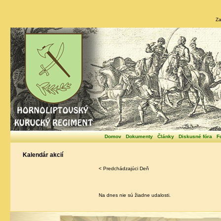
Za
Domov
Dokumenty
Články
Diskusné fóra
F
Kalendár akcií
< Predchádzajúci Deň
Na dnes nie sú žiadne udalosti.