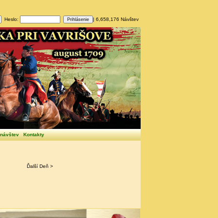
Heslo:
| 6,658,176 Návštev
 návštev
Kontakty
Ďalší Deň >