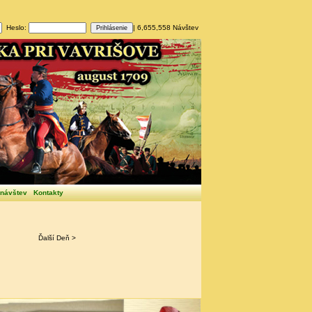
Heslo:
| 6,655,558 Návštev
 návštev
Kontakty
Ďalší Deň >