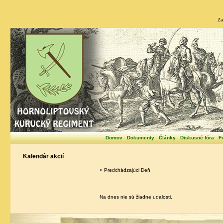
Za
Domov
Dokumenty
Články
Diskusné fóra
F
Kalendár akcií
< Predchádzajúci Deň
Na dnes nie sú žiadne udalosti.