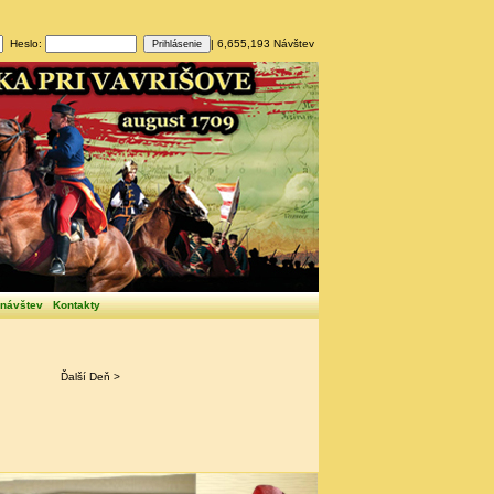
Heslo:
| 6,655,193 Návštev
 návštev
Kontakty
Ďalší Deň >