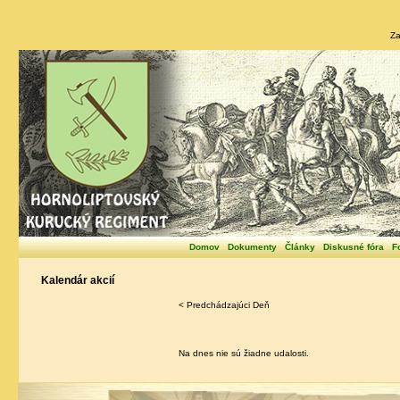
Za
Domov
Dokumenty
Články
Diskusné fóra
F
Kalendár akcií
< Predchádzajúci Deň
Na dnes nie sú žiadne udalosti.