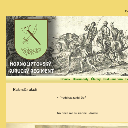
Za
Domov
Dokumenty
Články
Diskusné fóra
F
Kalendár akcií
< Predchádzajúci Deň
Na dnes nie sú žiadne udalosti.