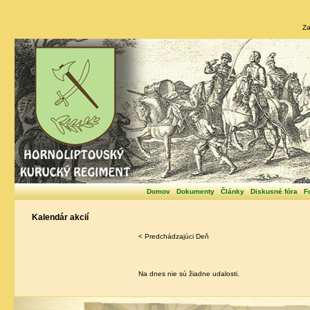
Za
Domov
Dokumenty
Články
Diskusné fóra
F
Kalendár akcií
< Predchádzajúci Deň
Na dnes nie sú žiadne udalosti.