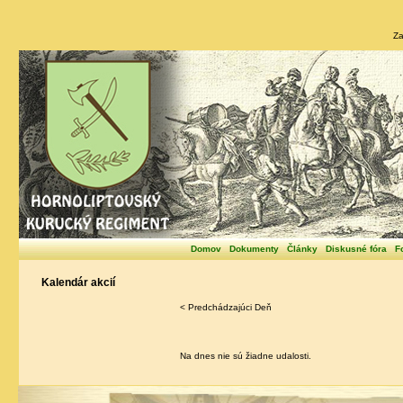
Za
Domov
Dokumenty
Články
Diskusné fóra
F
Kalendár akcií
< Predchádzajúci Deň
Na dnes nie sú žiadne udalosti.