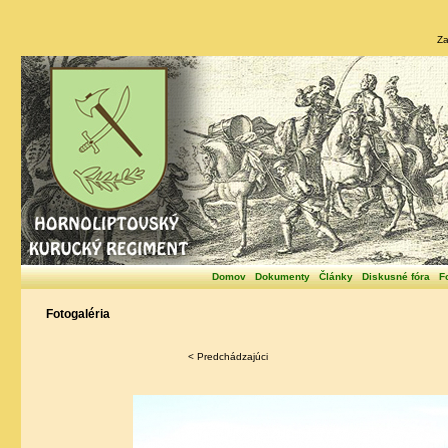
Za
Domov
Dokumenty
Články
Diskusné fóra
F
Fotogaléria
< Predchádzajúci