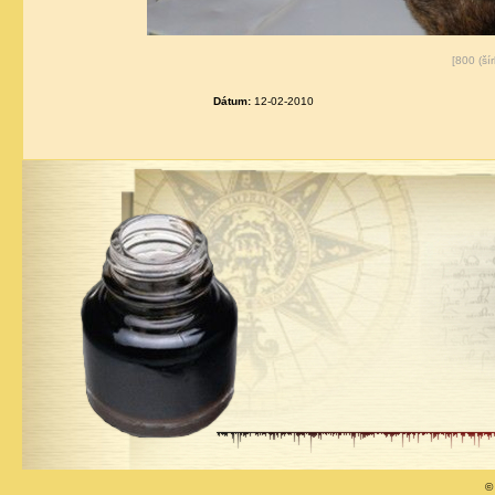
[800 (ší
Dátum:
12-02-2010
©