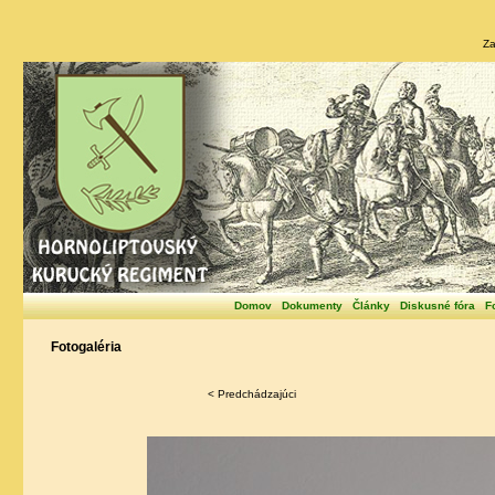
Za
Domov
Dokumenty
Články
Diskusné fóra
F
Fotogaléria
< Predchádzajúci