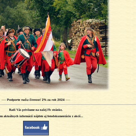
Podporte našu činnosť 2%
za rok 2024
-----
-----
Radi Vás privítame na našej Fb stránke,
m aktuálnych informácií nájdete aj fotodokumentáciu z akcií...