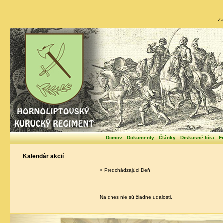
Za
Domov
Dokumenty
Články
Diskusné fóra
F
Kalendár akcií
< Predchádzajúci Deň
Na dnes nie sú žiadne udalosti.