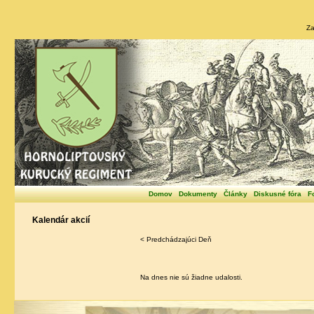
Za
Domov
Dokumenty
Články
Diskusné fóra
F
Kalendár akcií
< Predchádzajúci Deň
Na dnes nie sú žiadne udalosti.