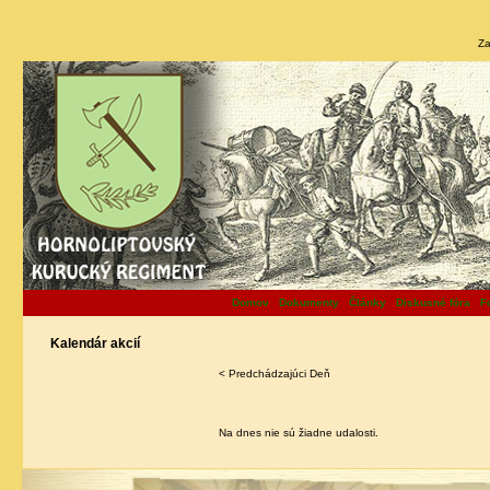
Za
Domov
Dokumenty
Články
Diskusné fóra
F
Kalendár akcií
< Predchádzajúci Deň
Na dnes nie sú žiadne udalosti.