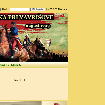
Heslo:
| 6,655,208 Návštev
 návštev
Kontakty
Ďalší Deň >