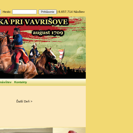
Heslo:
| 6,657,714 Návštev
 návštev
Kontakty
Ďalší Deň >