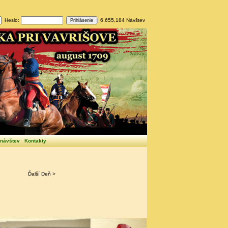
Heslo:
| 6,655,184 Návštev
 návštev
Kontakty
Ďalší Deň >