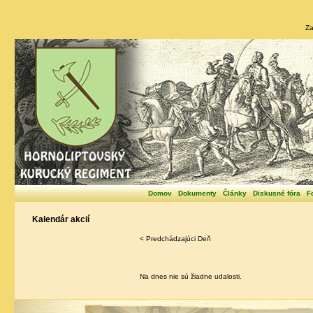
Za
Domov
Dokumenty
Články
Diskusné fóra
F
Kalendár akcií
< Predchádzajúci Deň
Na dnes nie sú žiadne udalosti.