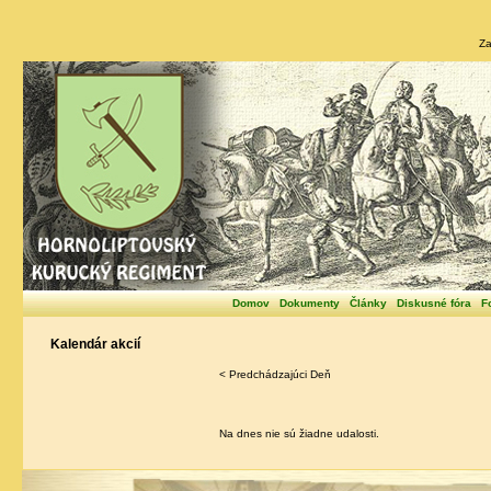
Za
Domov
Dokumenty
Články
Diskusné fóra
F
Kalendár akcií
< Predchádzajúci Deň
Na dnes nie sú žiadne udalosti.