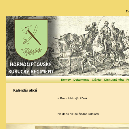
Za
Domov
Dokumenty
Články
Diskusné fóra
F
Kalendár akcií
< Predchádzajúci Deň
Na dnes nie sú žiadne udalosti.