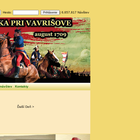
Heslo:
| 6,657,817 Návštev
 návštev
Kontakty
Ďalší Deň >