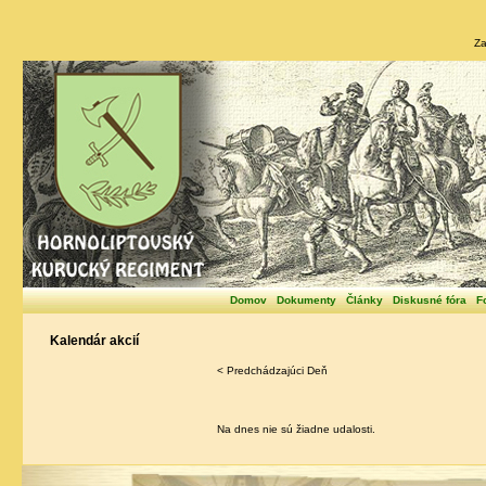
Za
Domov
Dokumenty
Články
Diskusné fóra
F
Kalendár akcií
< Predchádzajúci Deň
Na dnes nie sú žiadne udalosti.