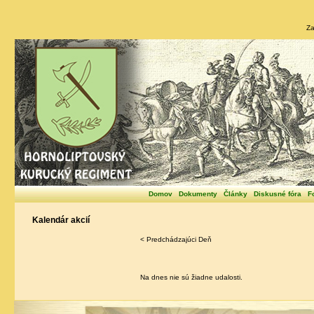
Za
Domov
Dokumenty
Články
Diskusné fóra
F
Kalendár akcií
< Predchádzajúci Deň
Na dnes nie sú žiadne udalosti.