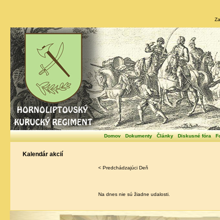
Za
Domov
Dokumenty
Články
Diskusné fóra
F
Kalendár akcií
< Predchádzajúci Deň
Na dnes nie sú žiadne udalosti.