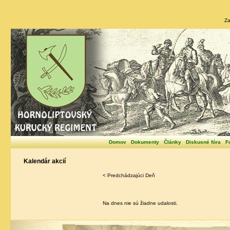
Za
Domov
Dokumenty
Články
Diskusné fóra
F
Kalendár akcií
< Predchádzajúci Deň
Na dnes nie sú žiadne udalosti.