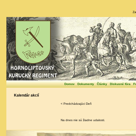
Za
Domov
Dokumenty
Články
Diskusné fóra
F
Kalendár akcií
< Predchádzajúci Deň
Na dnes nie sú žiadne udalosti.