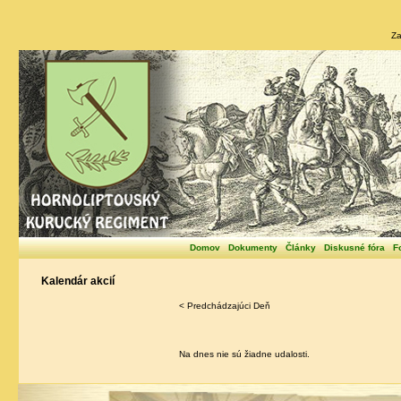
Za
Domov
Dokumenty
Články
Diskusné fóra
F
Kalendár akcií
< Predchádzajúci Deň
Na dnes nie sú žiadne udalosti.