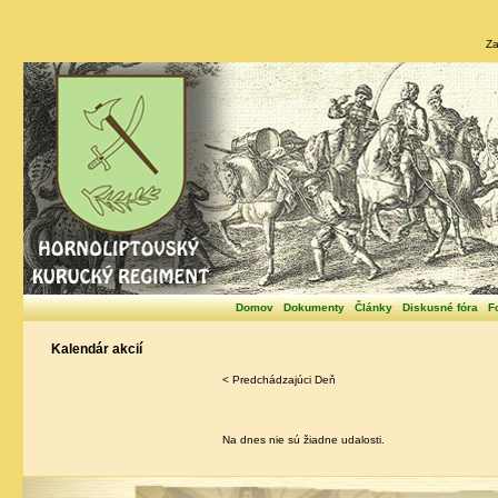
Za
Domov
Dokumenty
Články
Diskusné fóra
F
Kalendár akcií
< Predchádzajúci Deň
Na dnes nie sú žiadne udalosti.