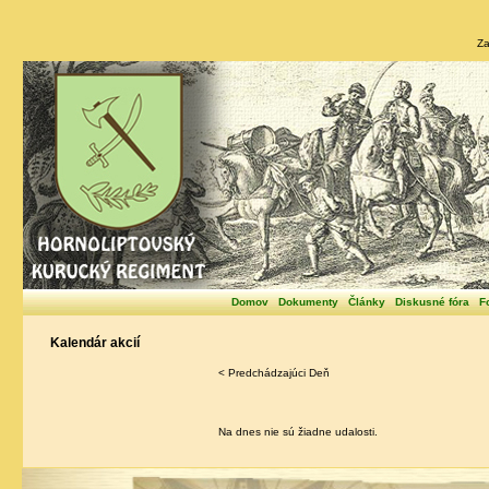
Za
Domov
Dokumenty
Články
Diskusné fóra
F
Kalendár akcií
< Predchádzajúci Deň
Na dnes nie sú žiadne udalosti.