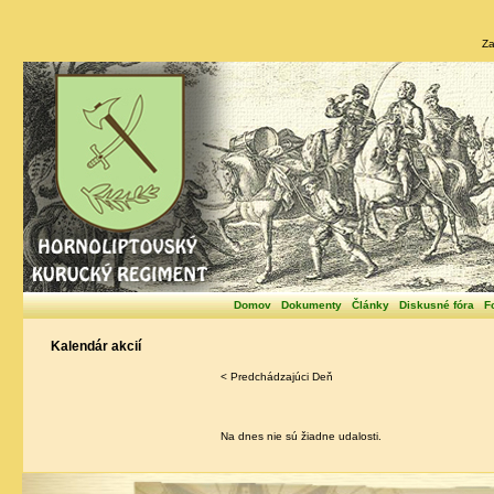
Za
Domov
Dokumenty
Články
Diskusné fóra
F
Kalendár akcií
< Predchádzajúci Deň
Na dnes nie sú žiadne udalosti.