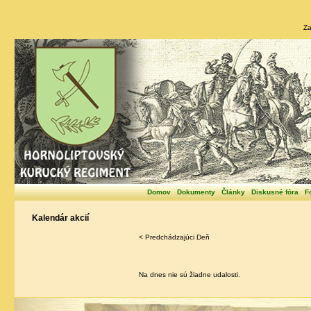
Za
Domov
Dokumenty
Články
Diskusné fóra
F
Kalendár akcií
< Predchádzajúci Deň
Na dnes nie sú žiadne udalosti.