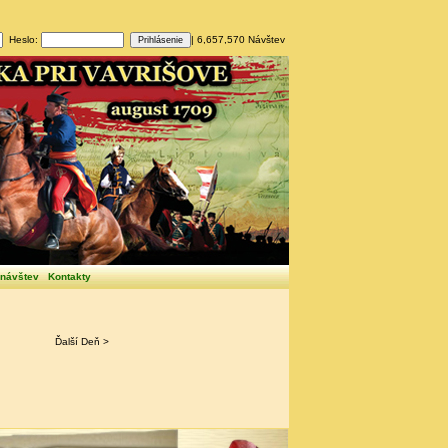
Heslo:
| 6,657,570 Návštev
 návštev
Kontakty
Ďalší Deň >