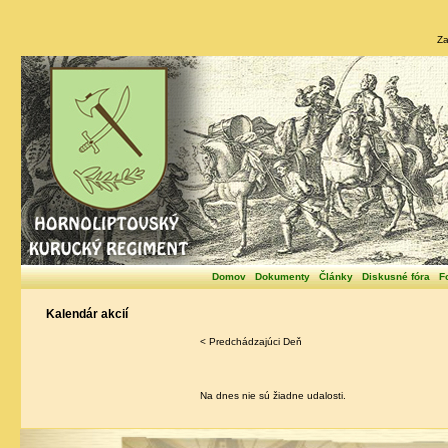
Za
Domov
Dokumenty
Články
Diskusné fóra
F
Kalendár akcií
< Predchádzajúci Deň
Na dnes nie sú žiadne udalosti.