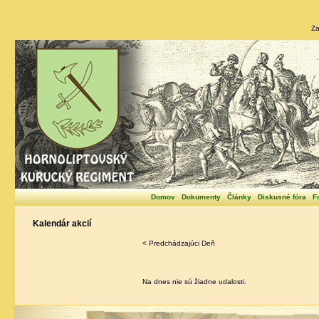
Za
Domov
Dokumenty
Články
Diskusné fóra
F
Kalendár akcií
< Predchádzajúci Deň
Na dnes nie sú žiadne udalosti.