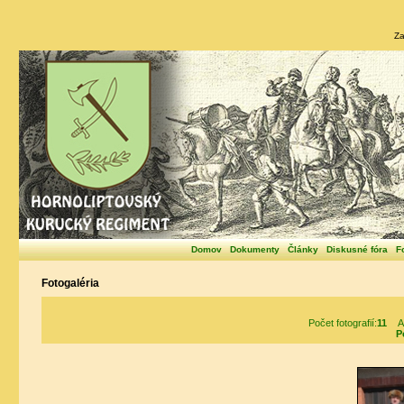
Za
Domov
Dokumenty
Články
Diskusné fóra
F
Fotogaléria
Počet fotografií:
11
Al
P