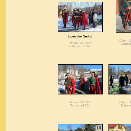
Liptovský Ondrej
Dátum: 
Dátum: 16/02/15
Zobraz
Zobrazení 1,377
Dátum: 16/02/15
Dátum: 
Zobrazení 911
Zobraz