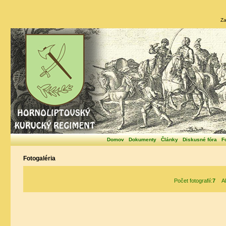
Za
Domov
Dokumenty
Články
Diskusné fóra
F
Fotogaléria
Počet fotografií:
7
Alb