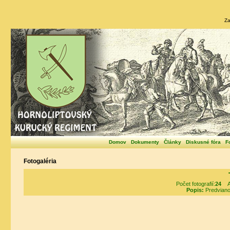
Za
Domov
Dokumenty
Články
Diskusné fóra
F
Fotogaléria
Počet fotografií:
24
Al
Popis:
Predviano